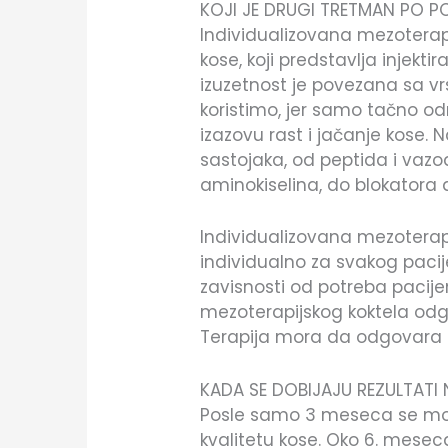
KOJI JE DRUGI TRETMAN PO P
Individualizovana mezoterapi
kose, koji predstavlja injekti
izuzetnost je povezana sa vr
koristimo, jer samo tačno 
izazovu rast i jačanje kose. N
sastojaka, od peptida i vazod
aminokiselina, do blokatora
Individualizovana mezoterapi
individualno za svakog pacij
zavisnosti od potreba pacijent
mezoterapijskog koktela odg
Terapija mora da odgovara i 
KADA SE DOBIJAJU REZULTATI
Posle samo 3 meseca se može
kvalitetu kose. Oko 6. mese