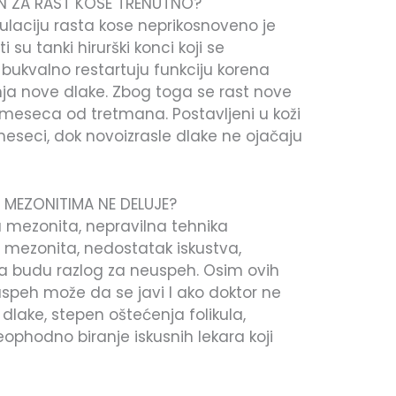
AN ZA RAST KOSE TRENUTNO?
mulaciju rasta kose neprikosnoveno je
su tanki hirurški konci koji se
 bukvalno restartuju funkciju korena
anja nove dlake. Zbog toga se rast nove
meseca od tretmana. Postavljeni u koži
meseci, dok novoizrasle dlake ne ojačaju
 MEZONITIMA NE DELUJE?
a mezonita, nepravilna tehnika
te mezonita, nedostatak iskustva,
a budu razlog za neuspeh. Osim ovih
uspeh može da se javi I ako doktor ne
 dlake, stepen oštećenja folikula,
phodno biranje iskusnih lekara koji