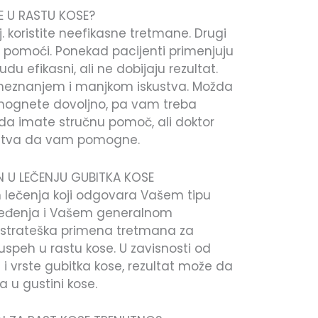
E U RASTU KOSE?
j. koristite neefikasne tretmane. Drugi
e pomoći. Ponekad pacijenti primenjuju
du efikasni, ali ne dobijaju rezultat.
 neznanjem i manjkom iskustva. Možda
mognete dovoljno, pa vam treba
a imate stručnu pomoč, ali doktor
ustva da vam pomogne.
 U LEČENJU GUBITKA KOSE
 lečenja koji odgovara Vašem tipu
oređenja i Vašem generalnom
strateška primena tretmana za
uspeh u rastu kose. U zavisnosti od
i vrste gubitka kose, rezultat može da
a u gustini kose.