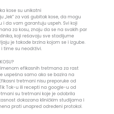
tka kose su unikatni
u „lek” za vaš gubitak kose, da mogu
 i da vam garantuju uspeh. Svi koji
etmana za kosu, znaju da se na svakih par
klinika, koji rešavaju sve stadijume
ljaju je takođe brzina kojom se i izgube.
 i time su neodrživi.
 KOSU?
rimenom efikasnih tretmana za rast
e je uspešna samo ako se bazira na
Efikasni tretmani nisu preporuke od
Tik Tok-u ili recepti na google-u od
etmani su tretmani koje je odobrila
ikasnost dokazana kliničkim studijama i
rimena prati unapred određeni protokol.