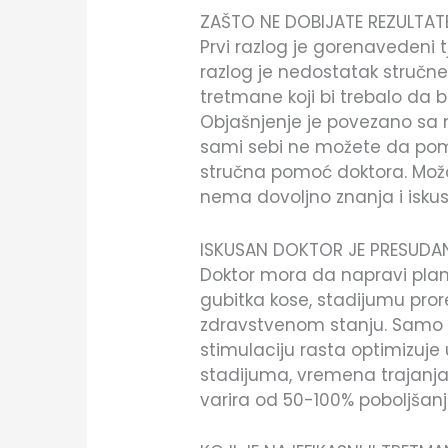
ZAŠTO NE DOBIJATE REZULTAT
Prvi razlog je gorenavedeni t
razlog je nedostatak stručn
tretmane koji bi trebalo da bu
Objašnjenje je povezano sa
sami sebi ne možete da po
stručna pomoć doktora. Možd
nema dovoljno znanja i isk
ISKUSAN DOKTOR JE PRESUDAN
Doktor mora da napravi plan
gubitka kose, stadijumu pr
zdravstvenom stanju. Samo 
stimulaciju rasta optimizuje 
stadijuma, vremena trajanja 
varira od 50-100% poboljšanj