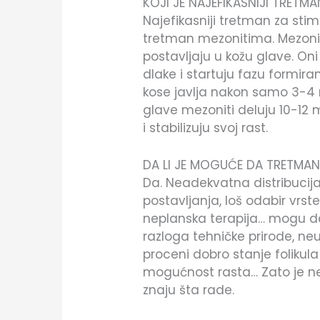
KOJI JE NAJEFIKASNIJI TRETM
Najefikasniji tretman za sti
tretman mezonitima. Mezoniti 
postavljaju u kožu glave. Oni
dlake i startuju fazu formir
kose javlja nakon samo 3-4 
glave mezoniti deluju 10-12 
i stabilizuju svoj rast.
DA LI JE MOGUĆE DA TRETMAN
Da. Neadekvatna distribucij
postavljanja, loš odabir vrs
neplanska terapija… mogu d
razloga tehničke prirode, ne
proceni dobro stanje folikula
mogućnost rasta… Zato je neo
znaju šta rade.