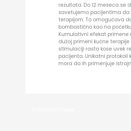
rezultata. Do 12 meseca se dob
savetujemo pacijentima da
terapijom. To omogućava dalj
bombastično kao na početku, 
Kumulativni efekat primene n
dužoj primeni kućne terapije 
stimulaciji rasta kose uvek r
pacijenta. Unikatni protokoli 
mora da ih primenjuje istrajn
←
Prethodni Чланак