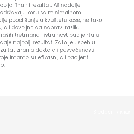
ija finalni rezultat. Ali nadalje
 održavaju kosu sa minimalnom
e poboljšanje u kvalitetu kose, ne tako
ali dovoljno da napravi razliku.
aših tretmana i istrajnost pacijenta u
daje najbolji rezultat. Zato je uspeh u
ezultat znanja doktora i posvećenosti
koje imamo su efikasni, ali pacijent
o.
Sledeći Чланак