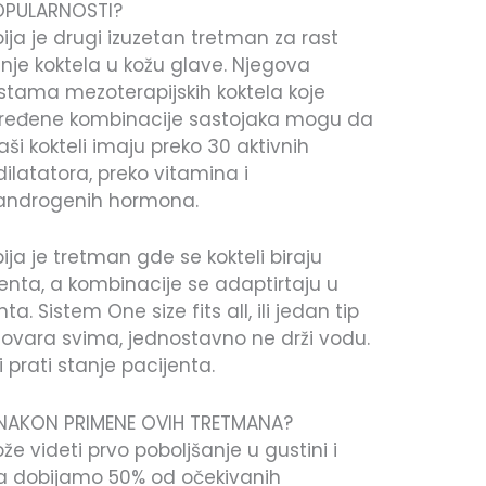
OPULARNOSTI?
ja je drugi izuzetan tretman za rast
ranje koktela u kožu glave. Njegova
stama mezoterapijskih koktela koje
određene kombinacije sastojaka mogu da
aši kokteli imaju preko 30 aktivnih
ilatatora, preko vitamina i
 androgenih hormona.
ja je tretman gde se kokteli biraju
enta, a kombinacije se adaptirtaju u
a. Sistem One size fits all, ili jedan tip
ovara svima, jednostavno ne drži vodu.
prati stanje pacijenta.
 NAKON PRIMENE OVIH TRETMANA?
 videti prvo poboljšanje u gustini i
ca dobijamo 50% od očekivanih