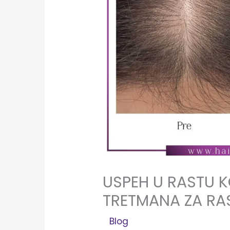
USPEH U RASTU K
TRETMANA ZA RA
/
Blog
/ Od:
Elena