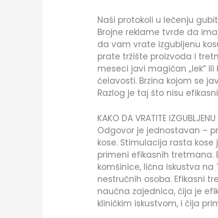
Naši protokoli u lečenju gubi
Brojne reklame tvrde da imaj
da vam vrate izgubljenu kosu
prate tržište proizvoda i tr
meseci javi magičan „lek“ ili 
ćelavosti. Brzina kojom se jav
Razlog je taj što nisu efikasni
KAKO DA VRATITE IZGUBLJENU
Odgovor je jednostavan – p
kose. Stimulacija rasta kos
primeni efikasnih tretmana. 
komšinice, lična iskustva na 
nestručnih osoba. Efikasni tr
naučna zajednica, čija je ef
kliničkim iskustvom, i čija p