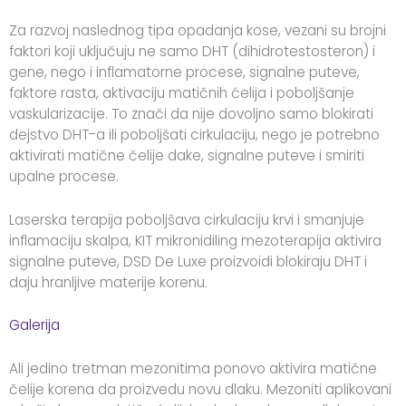
Za razvoj naslednog tipa opadanja kose, vezani su brojni
faktori koji uključuju ne samo DHT (dihidrotestosteron) i
gene, nego i inflamatorne procese, signalne puteve,
faktore rasta, aktivaciju matičnih ćelija i poboljšanje
vaskularizacije. To znači da nije dovoljno samo blokirati
dejstvo DHT-a ili poboljšati cirkulaciju, nego je potrebno
aktivirati matične čelije dake, signalne puteve i smiriti
upalne procese.
Laserska terapija poboljšava cirkula
ciju krvi i smanjuje
inflamaciju skalpa, KIT mikronidiling mezoterapija aktivira
signalne puteve, DSD De Luxe proizvoidi blokiraju DHT i
daju hranljive materije korenu.
Galerija
Ali jedino tretman mezonitima ponovo aktivira matične
čelije korena da proizvedu novu dlaku. Mezoniti aplikovani