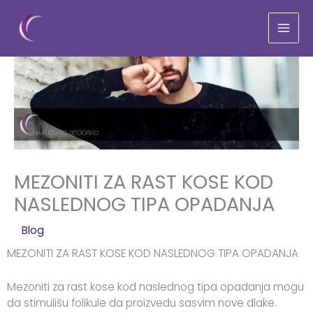
Pređi
na
sadržaj
MEZONITI ZA RAST KOSE KOD
NASLEDNOG TIPA OPADANJA
/
Blog
/ Od:
Elena
MEZONITI ZA RAST KOSE KOD NASLEDNOG TIPA OPADANJA
Mezoniti za rast kose kod naslednog tipa opadanja mogu
da stimulišu folikule da proizvedu sasvim nove dlake.