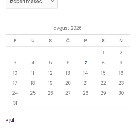
e
a
g
a
avgust 2026.
z
P
U
S
Č
P
S
N
a
:
1
2
3
4
5
6
7
8
9
10
11
12
13
14
15
16
17
18
19
20
21
22
23
24
25
26
27
28
29
30
31
« jul