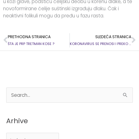
u koži glave, podstiču ćelijsku deobu u korenu dlake, a te
novoformirane ćelije suštinski izgrađuju dlaku. Čak i
neaktivni folikuli mogu da pređu u fazu rasta.
Prev
S
PRETHODNA STRANICA
SLEDEĆA STRANICA
ŠTA JE PRP TRETMAN KOSE ?
KORONAVIRUS SE PRENOSI I PREKO KOSE – dr Elena Arsova za Praktičnu Ženu
←
Prethodni Чланак
Sledeći Чланак
→
A
P
r
r
h
e
Arhive
i
t
v
r