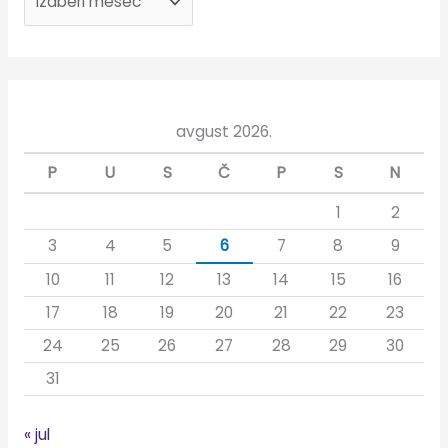
g
a
z
a
:
avgust 2026.
P
U
S
Č
P
S
N
1
2
3
4
5
6
7
8
9
10
11
12
13
14
15
16
17
18
19
20
21
22
23
24
25
26
27
28
29
30
31
« jul