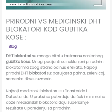
PRIRODNI VS MEDICINSKI DHT
BLOKATORI KOD GUBITKA
KOSE :
/
Blog
/ Od:
Elena
DHT blokatori
su mnogo bitni u
tretmanu
naslednog
gubitka kose
. Mnogi pacijenti su naklonjeni prirodnim
blokatorima zbog straha od nus efekata. Najbolji
prirodni
DHT blokatori
su: patuljasta palma, zeleni čaj,
semenke tikve, ruzmarin.
Najbolji medicinski blokatoru su Finasteride i
Dutasteride. U praksi se potvrđuje da čak i minimalne
doze medicinskih blokatora daju superiornije
rezultate u poređenju sa prirodnim.